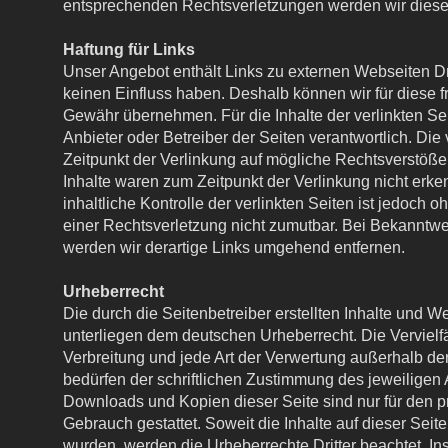
entsprechenden Rechtsverletzungen werden wir diese
Haftung für Links
Unser Angebot enthält Links zu externen Webseiten Drit
keinen Einfluss haben. Deshalb können wir für diese 
Gewähr übernehmen. Für die Inhalte der verlinkten Seit
Anbieter oder Betreiber der Seiten verantwortlich. Die
Zeitpunkt der Verlinkung auf mögliche Rechtsverstöße
Inhalte waren zum Zeitpunkt der Verlinkung nicht erk
inhaltliche Kontrolle der verlinkten Seiten ist jedoch 
einer Rechtsverletzung nicht zumutbar. Bei Bekanntw
werden wir derartige Links umgehend entfernen.
Urheberrecht
Die durch die Seitenbetreiber erstellten Inhalte und W
unterliegen dem deutschen Urheberrecht. Die Vervielfä
Verbreitung und jede Art der Verwertung außerhalb d
bedürfen der schriftlichen Zustimmung des jeweiligen A
Downloads und Kopien dieser Seite sind nur für den pr
Gebrauch gestattet. Soweit die Inhalte auf dieser Seite 
wurden, werden die Urheberrechte Dritter beachtet. I