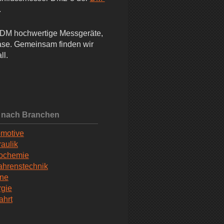
.
asDM hochwertige Messgeräte,
Gase. Gemeinsam finden wir
ll.
 nach Branchen
motive
aulik
rochemie
ahrenstechnik
ine
gie
ahrt