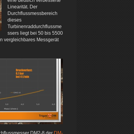
eine deutlich verbesserte
Linearität. Der
Durchflussmessbereich
dieses
Turbinenraddurchflussme
ssers liegt bei 50 bis 5500
ein vergleichbares Messgerät
rchflussmesser DM2-8 der
DM-